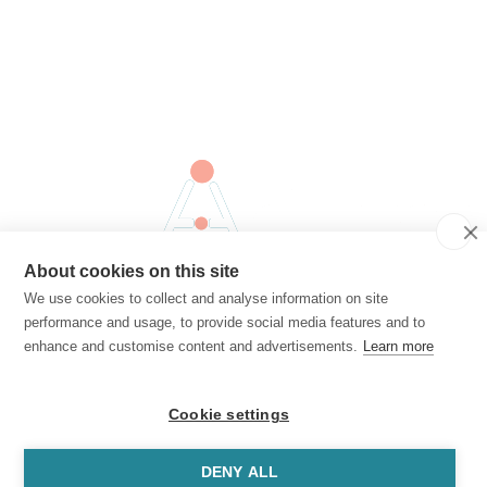
About cookies on this site
منتج
عنا
بالنسبة لقادة المدرسة والمسؤولين
بالنسبة للمعلمين
بالنسبة لأولياء
We use cookies to collect and analyse information on site
الأمور
دليل المستخدم
سجل التغييرات
مدونة
performance and usage, to provide social media features and to
تحميل
enhance and customise content and advertisements.
Learn more
Windows
MacOS
Android
iOS
شركة
معلومات عنا
سياسة الخصوصية
شروط الخدمة
اتصل بنا
فرص عمل
Cookie settings
حقوق الطبع والنشر © 2026. كل الحقوق محفوظة
DENY ALL